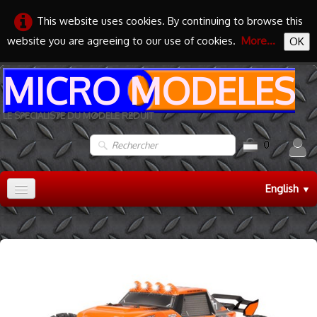
This website uses cookies. By continuing to browse this
website you are agreeing to our use of cookies.
More...
OK
MICRO MODELES
LE SPECIALISTE DU MODELE REDUIT
0
English
▼
Accueil
TRAIN HO
▼
TRAIN N
▼
MAQUETTES
▼