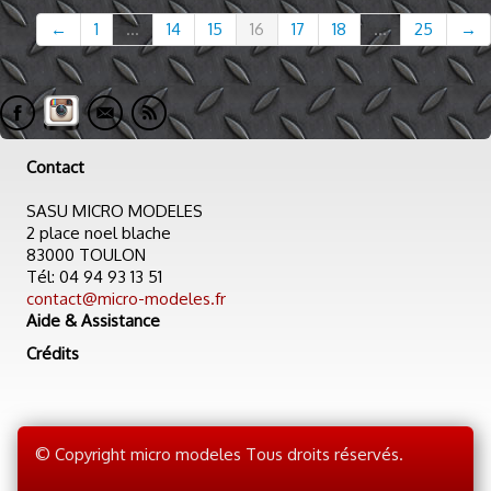
←
1
...
14
15
16
17
18
...
25
→
Contact
SASU MICRO MODELES
2 place noel blache
83000 TOULON
Tél: 04 94 93 13 51
contact@micro-modeles.fr
Aide & Assistance
Crédits
© Copyright micro modeles Tous droits réservés.