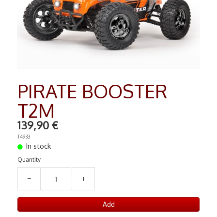
RADIO COMMANDE
▼
PEINTURE MATIERE PREMIERE
▼
Contact
PIRATE BOOSTER
T2M
139,90 €
T4933
In stock
Quantity
−
+
Add