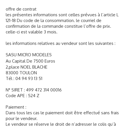
offre de contrat
RADIO COMMANDE
▼
les présentes informations sont celles prévues à l’article L
121-18 Du code de la consommation. le courriel de
PEINTURE MATIERE PREMIERE
▼
confirmation de la commande constitue l’offre de prix.
celle-ci est valable 3 mois.
Contact
les informations relatives au vendeur sont les suivantes :
SASU MICRO MODELES
Au Capital De 7500 Euros
2,place NOEL BLACHE
83000 TOULON
Tél : 04 94 93 13 51
N° SIRET : 499 472 314 00016
Code APE : 524 Z
Paiement :
Dans tous les cas le paiement doit être effectué sans frais
pour le vendeur.
Le vendeur se réserve le droit de n’adresser le colis qu’à