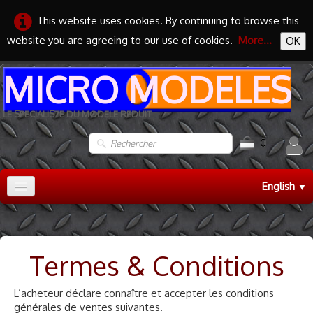
This website uses cookies. By continuing to browse this
website you are agreeing to our use of cookies.
More...
OK
MICRO MODELES
LE SPECIALISTE DU MODELE REDUIT
0
English
▼
Accueil
TRAIN HO
▼
Termes & Conditions
TRAIN N
▼
L’acheteur déclare connaître et accepter les conditions
MAQUETTES
▼
générales de ventes suivantes.