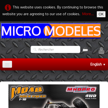
This website uses cookies. By continuing to browse this
website you are agreeing to our use of cookies.
More...
OK
MICRO MODELES
LE SPECIALISTE DU MODELE REDUIT
0
English
▼
Accueil
TRAIN HO
▼
TRAIN N
▼
MAQUETTES
▼