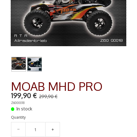
RADIO COMMANDE
▼
PEINTURE MATIERE PREMIERE
▼
Contact
MOAB MHD PRO
199,90 €
299,90 €
Z6000018
In stock
Quantity
−
+