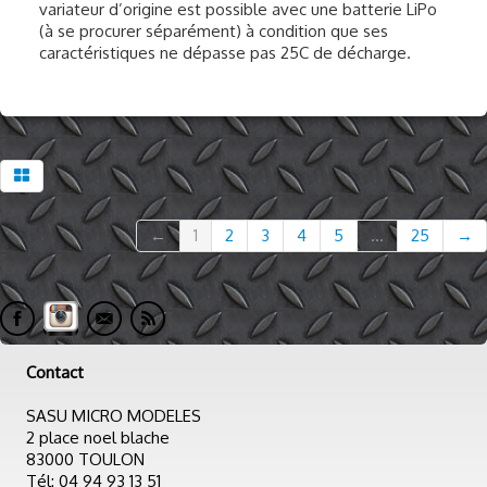
variateur d’origine est possible avec une batterie LiPo
(à se procurer séparément) à condition que ses
caractéristiques ne dépasse pas 25C de décharge.
←
1
2
3
4
5
...
25
→
Contact
SASU MICRO MODELES
2 place noel blache
83000 TOULON
Tél: 04 94 93 13 51