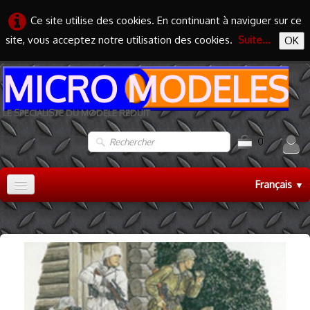
Ce site utilise des cookies. En continuant à naviguer sur ce
site, vous acceptez notre utilisation des cookies.
Suite...
OK
MICRO MODELES
LE SPECIALISTE DU MODELE REDUIT
0
Français
▼
Accueil
TRAIN HO
▼
TRAIN N
▼
MAQUETTES
▼