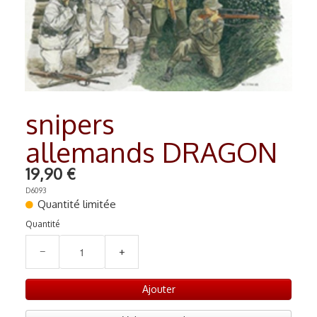
RADIO COMMANDE
▼
PEINTURE MATIERE PREMIERE
▼
Contact
snipers
allemands DRAGON
19,90 €
D6093
Quantité limitée
Quantité
−
+
Ajouter