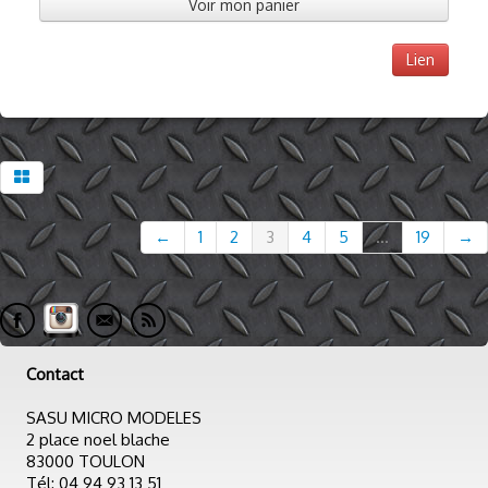
Voir mon panier
Lien
←
1
2
3
4
5
...
19
→
Contact
SASU MICRO MODELES
2 place noel blache
83000 TOULON
Tél: 04 94 93 13 51