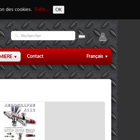
tion des cookies.
Suite...
OK
0
Contact
Français
EMIERE
▼
▼