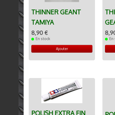
THINNER GEANT
TH
TAMIYA
GE
8,90 €
8,9
En stock
En 
Ajouter
POLISH EXTRA FIN
PO