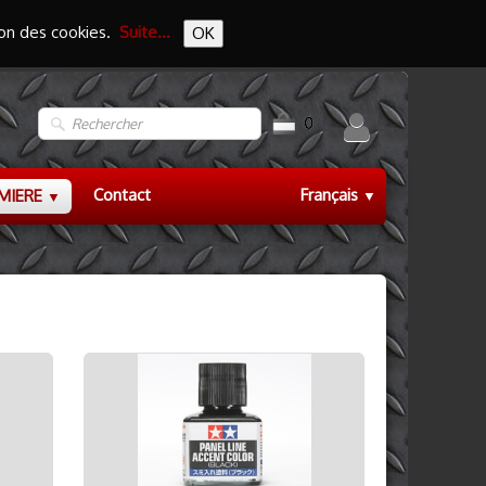
tion des cookies.
Suite...
OK
0
Contact
Français
EMIERE
▼
▼