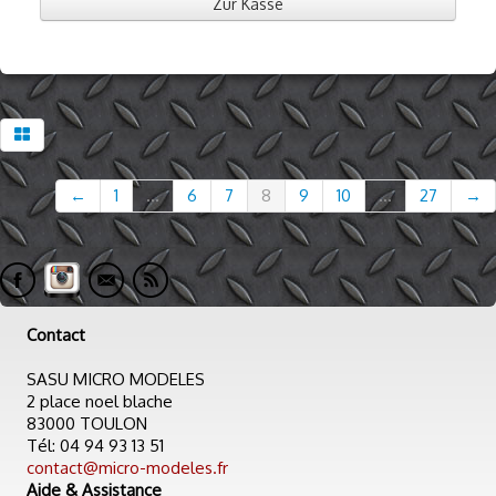
Zur Kasse
←
1
...
6
7
8
9
10
...
27
→
Contact
SASU MICRO MODELES
2 place noel blache
83000 TOULON
Tél: 04 94 93 13 51
contact@micro-modeles.fr
Aide & Assistance