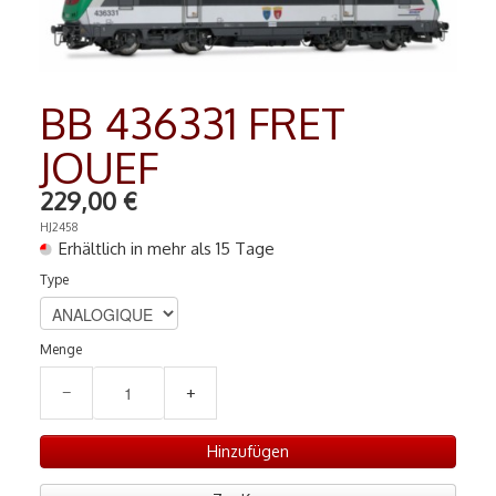
MAQUETTES
▼
RADIO COMMANDE
▼
BB 436331 FRET
PEINTURE MATIERE PREMIERE
▼
JOUEF
Contact
229,00 €
HJ2458
Erhältlich in mehr als 15 Tage
Type
Menge
−
+
Hinzufügen