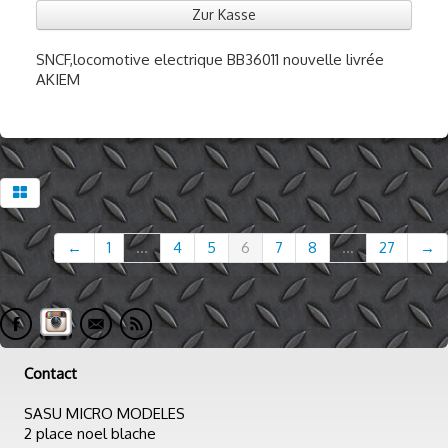
Zur Kasse
SNCF,locomotive electrique BB36011 nouvelle livrée
AKIEM
←
1
...
4
5
6
7
8
...
27
→
Contact
SASU MICRO MODELES
2 place noel blache