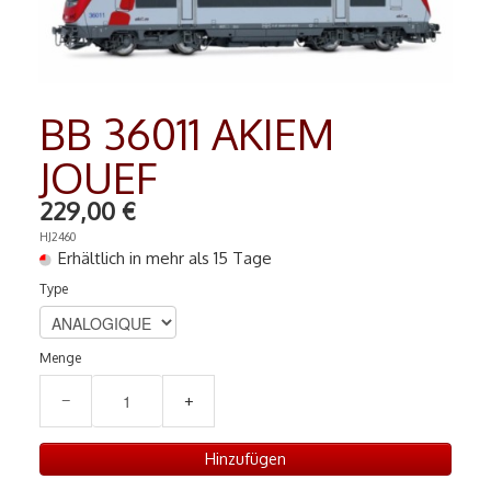
MAQUETTES
▼
RADIO COMMANDE
▼
PEINTURE MATIERE PREMIERE
▼
BB 36011 AKIEM
JOUEF
Contact
229,00 €
HJ2460
Erhältlich in mehr als 15 Tage
Type
Menge
−
+
Hinzufügen