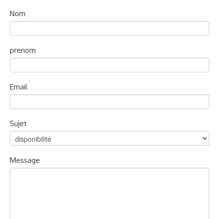
MAQUETTES
▼
Nom
RADIO COMMANDE
▼
prenom
PEINTURE MATIERE PREMIERE
▼
Contact
Email
Sujet
Message