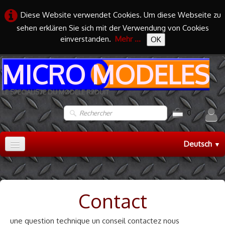
Diese Website verwendet Cookies. Um diese Webseite zu
sehen erklären Sie sich mit der Verwendung von Cookies
einverstanden.
Mehr ...
OK
MICRO MODELES
LE SPECIALISTE DU MODELE REDUIT
0
Deutsch
▼
Accueil
TRAIN HO
▼
Contact
TRAIN N
▼
une question technique un conseil contactez nous