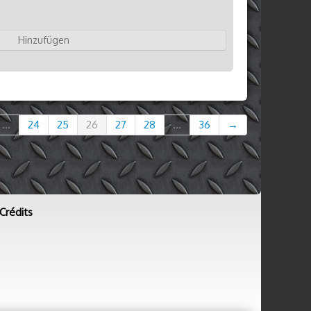
Hinzufügen
...
24
25
26
27
28
...
36
→
Crédits