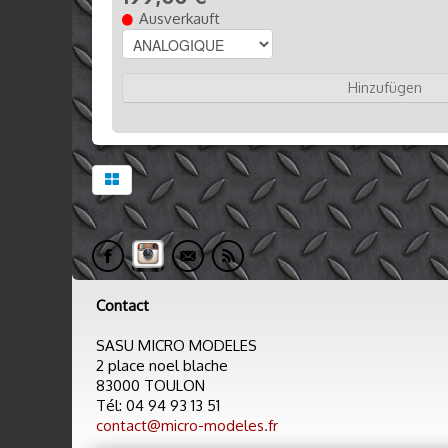
Ausverkauft
Hinzufügen
Contact
SASU MICRO MODELES
2 place noel blache
83000 TOULON
Tél: 04 94 93 13 51
contact@micro-modeles.fr