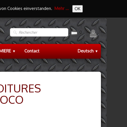
 von Cookies einverstanden.
Mehr ...
OK
0
EMIERE
Contact
Deutsch
▼
▼
OITURES
ROCO