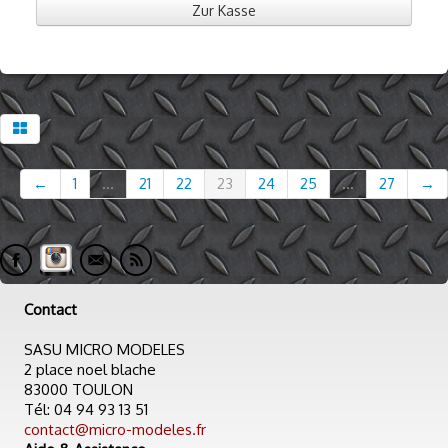
Zur Kasse
←
1
...
21
22
23
24
25
...
27
→
Contact
SASU MICRO MODELES
2 place noel blache
83000 TOULON
Tél: 04 94 93 13 51
contact@micro-modeles.fr