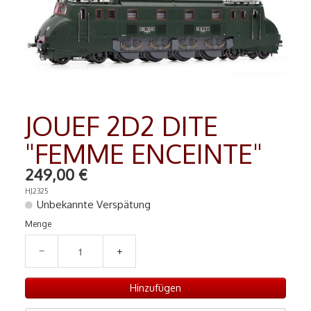
MAQUETTES
▼
RADIO COMMANDE
▼
PEINTURE MATIERE PREMIERE
▼
Contact
JOUEF 2D2 DITE
"FEMME ENCEINTE"
249,00 €
HJ2325
Unbekannte Verspätung
Menge
−
+
Hinzufügen