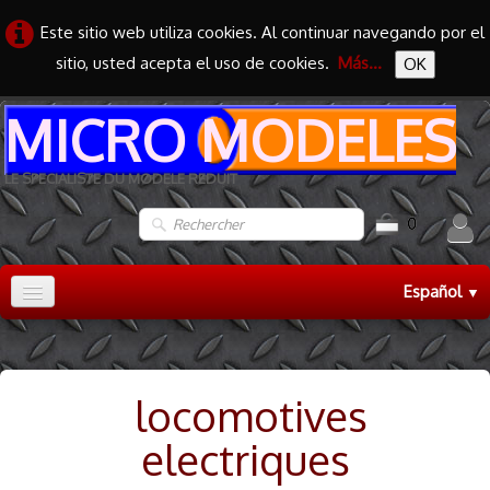
Este sitio web utiliza cookies. Al continuar navegando por el
sitio, usted acepta el uso de cookies.
Más...
OK
MICRO MODELES
LE SPECIALISTE DU MODELE REDUIT
0
Español
▼
Accueil
TRAIN HO
▼
locomotives
TRAIN N
▼
electriques
MAQUETTES
▼