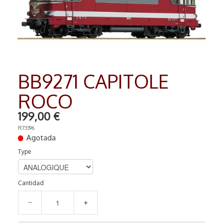
RADIO COMMANDE
▼
PEINTURE MATIERE PREMIERE
▼
Contact
BB9271 CAPITOLE
ROCO
199,00 €
R73396
Agotada
Type
Cantidad
−
+