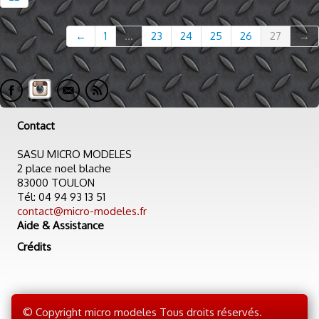
←
1
...
23
24
25
26
27
→
Contact
SASU MICRO MODELES
2 place noel blache
83000 TOULON
Tél: 04 94 93 13 51
contact@micro-modeles.fr
Aide & Assistance
Crédits
© Copyright micro modeles Tous droits réservés.