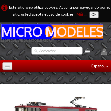
Este sitio web utiliza cookies. Al continuar navegando por el
sitio, usted acepta el uso de cookies.
Más...
OK
MICRO MODELES
LE SPECIALISTE DU MODELE REDUIT
0
Español
▼
Accueil
TRAIN HO
▼
TRAIN N
▼
MAQUETTES
▼