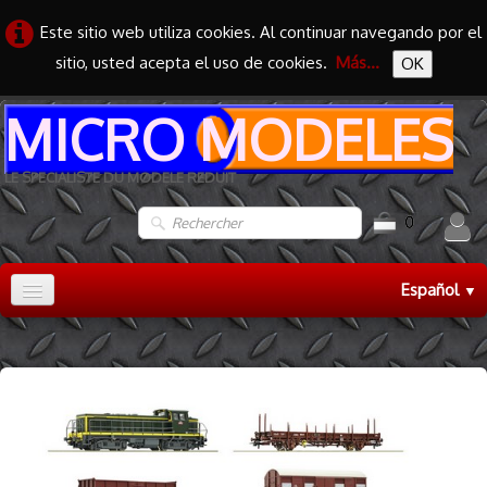
Este sitio web utiliza cookies. Al continuar navegando por el
sitio, usted acepta el uso de cookies.
Más...
OK
MICRO MODELES
LE SPECIALISTE DU MODELE REDUIT
0
Español
▼
Accueil
TRAIN HO
▼
TRAIN N
▼
MAQUETTES
▼