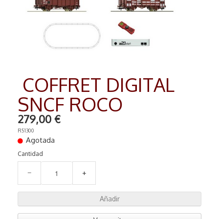
RADIO COMMANDE
▼
PEINTURE MATIERE PREMIERE
▼
Contact
COFFRET DIGITAL
SNCF ROCO
279,00 €
R51300
Agotada
Cantidad
−
+
Añadir