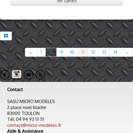
Ver carrito
←
1
...
9
10
11
12
13
14
→
Contact
SASU MICRO MODELES
2 place noel blache
83000 TOULON
Tél: 04 94 93 13 51
contact@micro-modeles.fr
Aide & Assistance