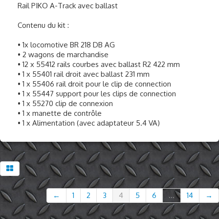
Rail PIKO A-Track avec ballast
Contenu du kit :
• 1x locomotive BR 218 DB AG
• 2 wagons de marchandise
• 12 x 55412 rails courbes avec ballast R2 422 mm
• 1 x 55401 rail droit avec ballast 231 mm
• 1 x 55406 rail droit pour le clip de connection
• 1 x 55447 support pour les clips de connection
• 1 x 55270 clip de connexion
• 1 x manette de contrôle
• 1 x Alimentation (avec adaptateur 5.4 VA)
←
1
2
3
4
5
6
...
14
→