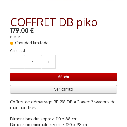
RADIO COMMANDE
▼
COFFRET DB piko
PEINTURE MATIERE PREMIERE
▼
179,00 €
Contact
P57032
Cantidad limitada
Cantidad
−
+
Añadir
Ver carrito
Coffret de démarrage BR 218 DB AG avec 2 wagons de
marchandises
Dimensions du: approx. 110 x 88 cm
Dimension minimale requise: 120 x 98 cm