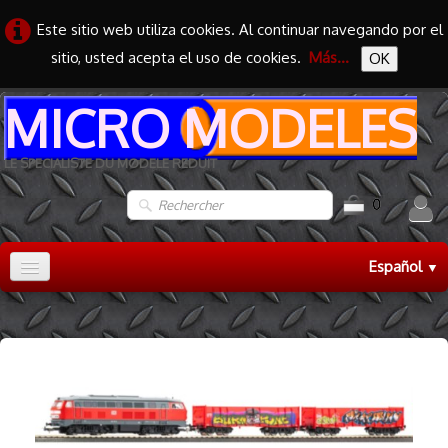
Este sitio web utiliza cookies. Al continuar navegando por el
sitio, usted acepta el uso de cookies.
Más...
OK
MICRO MODELES
LE SPECIALISTE DU MODELE REDUIT
0
Español
▼
Accueil
TRAIN HO
▼
TRAIN N
▼
MAQUETTES
▼